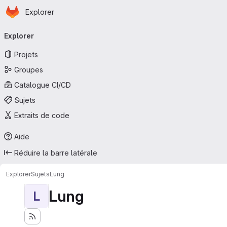
Page d'accueil
Passer au contenu principal
Explorer
Navigation principale
Explorer
Projets
Groupes
Catalogue CI/CD
Sujets
Extraits de code
Aide
Réduire la barre latérale
Explorer
Sujets
Lung
Lung
L