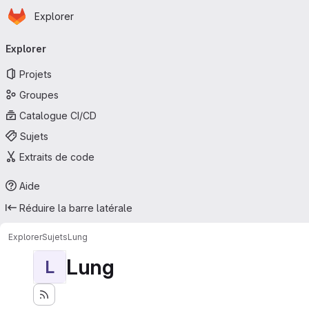
Page d'accueil
Passer au contenu principal
Explorer
Navigation principale
Explorer
Projets
Groupes
Catalogue CI/CD
Sujets
Extraits de code
Aide
Réduire la barre latérale
Explorer
Sujets
Lung
Lung
L