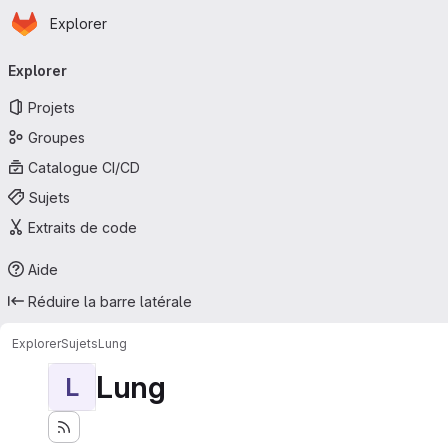
Page d'accueil
Passer au contenu principal
Explorer
Navigation principale
Explorer
Projets
Groupes
Catalogue CI/CD
Sujets
Extraits de code
Aide
Réduire la barre latérale
Explorer
Sujets
Lung
Lung
L