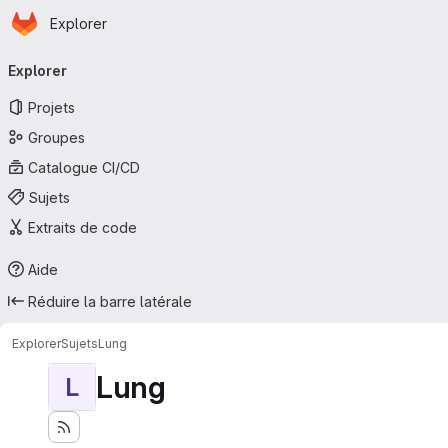
Page d'accueil
Passer au contenu principal
Explorer
Navigation principale
Explorer
Projets
Groupes
Catalogue CI/CD
Sujets
Extraits de code
Aide
Réduire la barre latérale
Explorer
Sujets
Lung
Lung
L