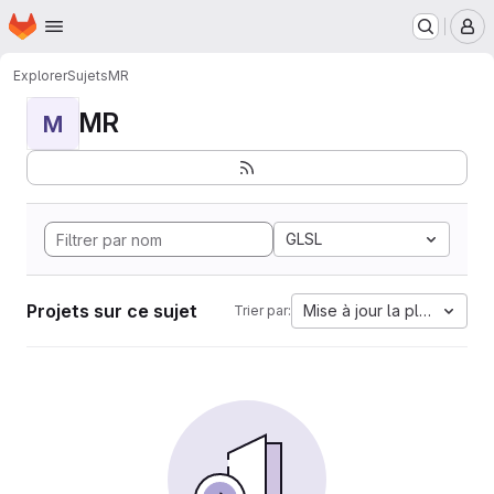
Page d'accueil
Passer au contenu principal
M
Explorer
Sujets
MR
MR
M
GLSL
Projets sur ce sujet
Mise à jour la plus ancien
Trier par: