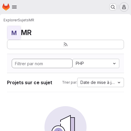
Page d'accueil
Passer au contenu principal
M
Explorer
Sujets
MR
MR
M
PHP
Projets sur ce sujet
Date de mise à jour
Trier par: