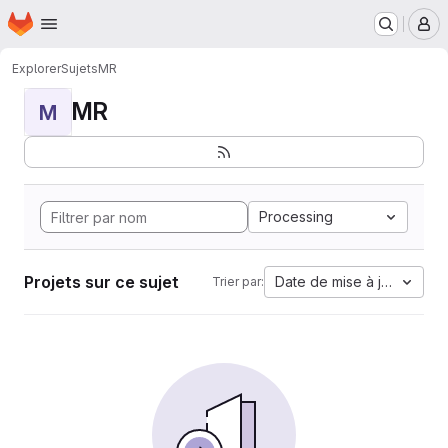
Page d'accueil
Passer au contenu principal
M
Explorer
Sujets
MR
MR
M
Processing
Projets sur ce sujet
Date de mise à jour
Trier par: