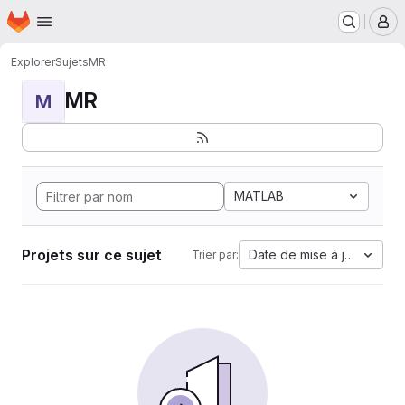
Page d'accueil
Passer au contenu principal
M
Explorer
Sujets
MR
MR
M
MATLAB
Projets sur ce sujet
Date de mise à jour
Trier par: