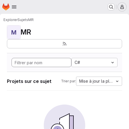
Page d'accueil
Passer au contenu principal
M
Explorer
Sujets
MR
MR
M
C#
Projets sur ce sujet
Mise à jour la plus ancien
Trier par: