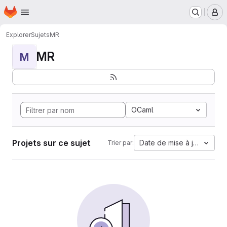
Page d'accueil
Passer au contenu principal
M
Explorer
Sujets
MR
MR
M
OCaml
Projets sur ce sujet
Date de mise à jour
Trier par: