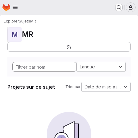
Page d'accueil
Passer au contenu principal
M
Explorer
Sujets
MR
MR
M
Langue
Projets sur ce sujet
Date de mise à jour
Trier par: