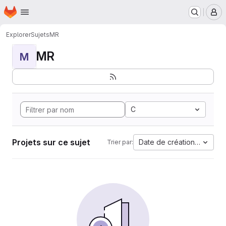
Page d'accueil
Passer au contenu principal
M
Explorer
Sujets
MR
MR
M
C
Projets sur ce sujet
Date de création la plus 
Trier par: