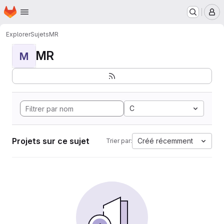
Page d'accueil
Passer au contenu principal
M
Explorer
Sujets
MR
MR
M
C
Projets sur ce sujet
Créé récemment
Trier par: