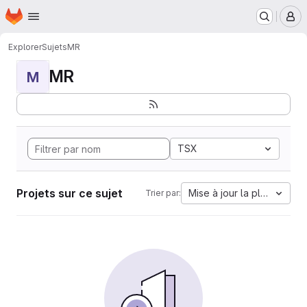
Page d'accueil
Passer au contenu principal
M
Explorer
Sujets
MR
MR
M
TSX
Projets sur ce sujet
Mise à jour la plus ancien
Trier par: