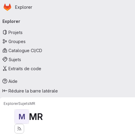
Page d'accueil
Passer au contenu principal
Explorer
Navigation principale
Explorer
Projets
Groupes
Catalogue CI/CD
Sujets
Extraits de code
Aide
Réduire la barre latérale
Explorer
Sujets
MR
MR
M