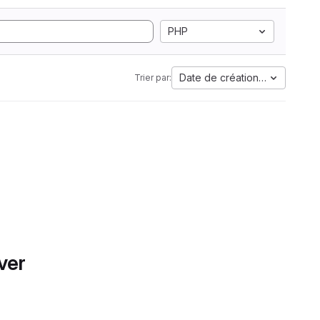
PHP
Date de création la plus anci
Trier par:
ver