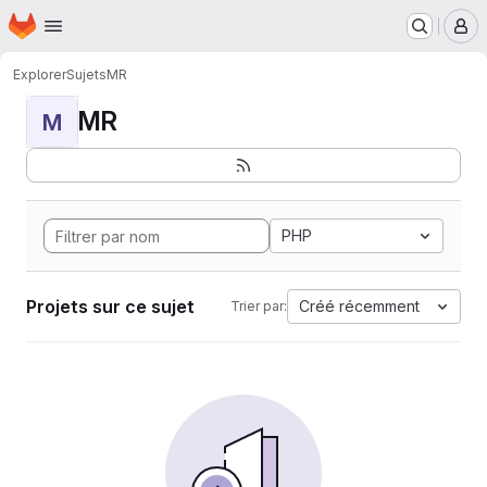
Page d'accueil
Passer au contenu principal
M
Explorer
Sujets
MR
MR
M
PHP
Projets sur ce sujet
Créé récemment
Trier par: