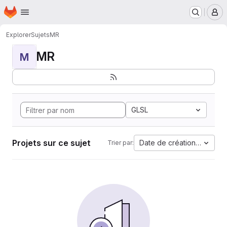
Page d'accueil
Passer au contenu principal
M
Explorer
Sujets
MR
MR
M
GLSL
Projets sur ce sujet
Date de création la plus 
Trier par: