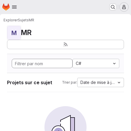
Page d'accueil
Passer au contenu principal
M
Explorer
Sujets
MR
MR
M
C#
Projets sur ce sujet
Date de mise à jour
Trier par: