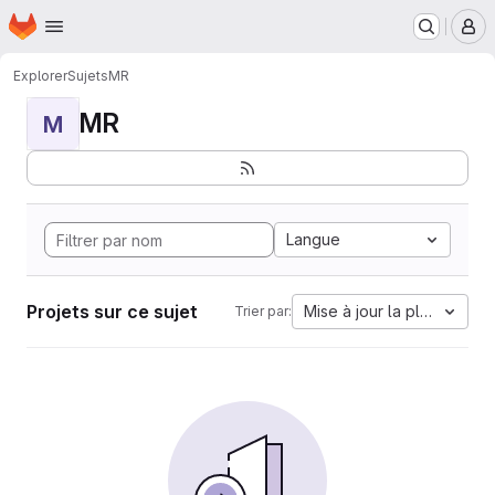
Page d'accueil
Passer au contenu principal
M
Explorer
Sujets
MR
MR
M
Langue
Projets sur ce sujet
Mise à jour la plus ancien
Trier par: