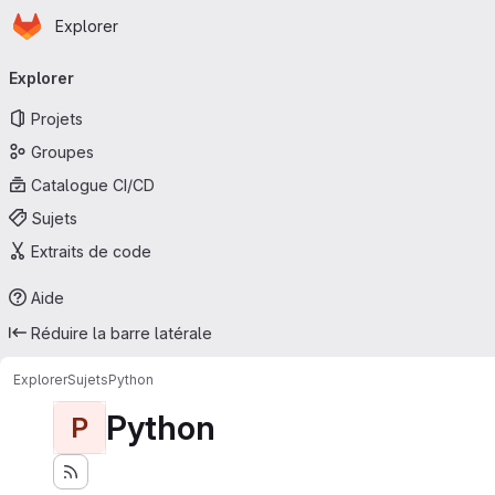
Page d'accueil
Passer au contenu principal
Explorer
Navigation principale
Explorer
Projets
Groupes
Catalogue CI/CD
Sujets
Extraits de code
Aide
Réduire la barre latérale
Explorer
Sujets
Python
Python
P