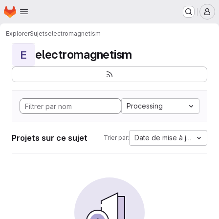
Page d'accueil
Passer au contenu principal
M
Explorer
Sujets
electromagnetism
electromagnetism
E
Processing
Projets sur ce sujet
Date de mise à jour
Trier par: