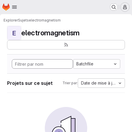
Page d'accueil
Passer au contenu principal
M
Explorer
Sujets
electromagnetism
electromagnetism
E
Batchfile
Projets sur ce sujet
Date de mise à jour
Trier par: