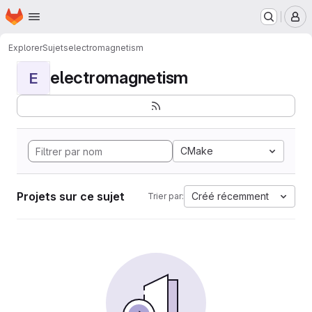
Page d'accueil
Passer au contenu principal
M
Explorer
Sujets
electromagnetism
electromagnetism
E
CMake
Projets sur ce sujet
Créé récemment
Trier par: