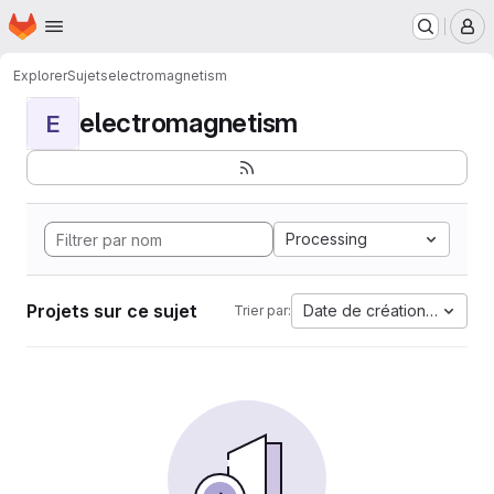
Page d'accueil
Passer au contenu principal
M
Explorer
Sujets
electromagnetism
electromagnetism
E
Processing
Projets sur ce sujet
Date de création la plus 
Trier par: