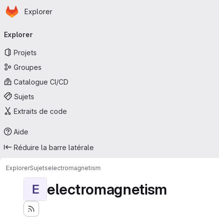
Page d'accueil
Passer au contenu principal
Explorer
Navigation principale
Explorer
Projets
Groupes
Catalogue CI/CD
Sujets
Extraits de code
Aide
Réduire la barre latérale
Explorer
Sujets
electromagnetism
electromagnetism
E