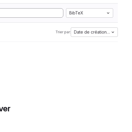
BibTeX
Date de création la plus anci
Trier par:
ver