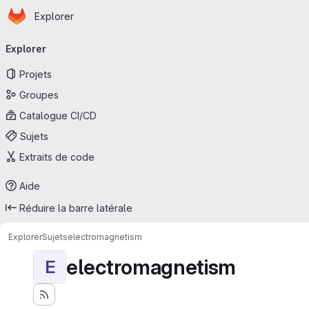
Page d'accueil
Passer au contenu principal
Explorer
Navigation principale
Explorer
Projets
Groupes
Catalogue CI/CD
Sujets
Extraits de code
Aide
Réduire la barre latérale
Explorer
Sujets
electromagnetism
electromagnetism
E