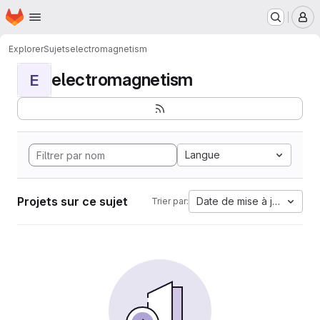
Page d'accueil
Passer au contenu principal
M
Explorer
Sujets
electromagnetism
electromagnetism
E
Langue
Projets sur ce sujet
Date de mise à jour
Trier par: