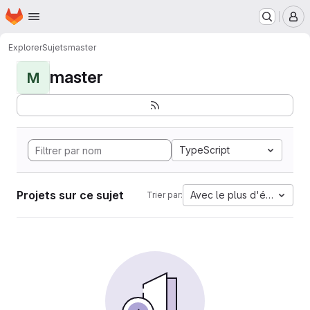
Page d'accueil
Passer au contenu principal
M
Explorer
Sujets
master
master
M
TypeScript
Projets sur ce sujet
Avec le plus d'étoiles
Trier par: