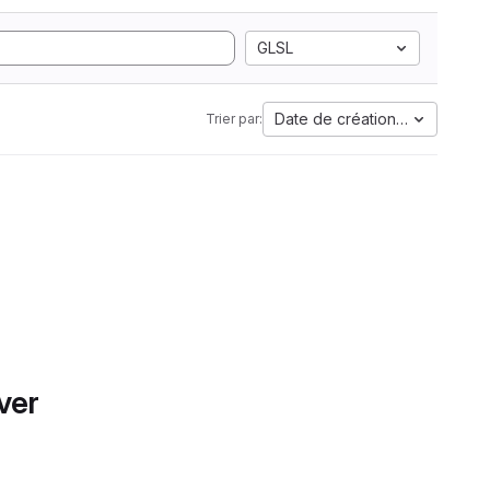
GLSL
Date de création la plus anci
Trier par:
ver