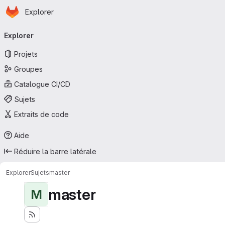
Page d'accueil
Passer au contenu principal
Explorer
Navigation principale
Explorer
Projets
Groupes
Catalogue CI/CD
Sujets
Extraits de code
Aide
Réduire la barre latérale
Explorer
Sujets
master
master
M