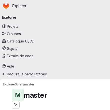
Page d'accueil
Passer au contenu principal
Explorer
Navigation principale
Explorer
Projets
Groupes
Catalogue CI/CD
Sujets
Extraits de code
Aide
Réduire la barre latérale
Explorer
Sujets
master
master
M