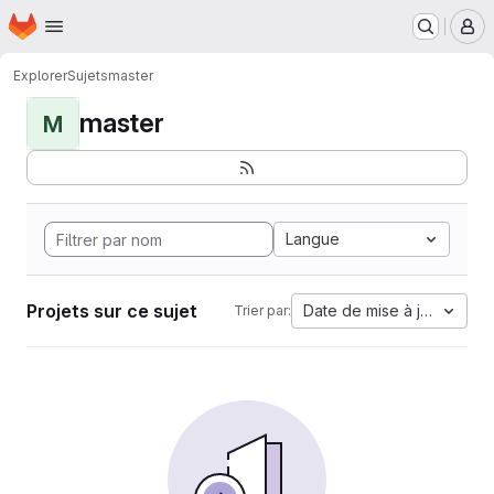
Page d'accueil
Passer au contenu principal
M
Explorer
Sujets
master
master
M
Langue
Projets sur ce sujet
Date de mise à jour
Trier par: