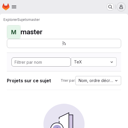
Page d'accueil
Passer au contenu principal
M
Explorer
Sujets
master
master
M
TeX
Projets sur ce sujet
Nom, ordre décroissant
Trier par: