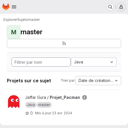
Page d'accueil
Passer au contenu principal
M
Explorer
Sujets
master
master
M
Java
Projets sur ce sujet
Date de création la plus 
Trier par:
Afficher le projet Projet_Pacman
Jaffar Gura /
Projet_Pacman
Java
master
0
Mis à jour
23 avr. 2024