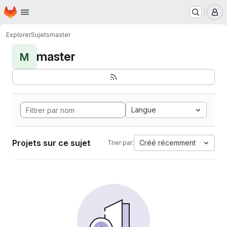
Page d'accueil
Passer au contenu principal
M
Explorer
Sujets
master
master
M
Langue
Projets sur ce sujet
Créé récemment
Trier par: