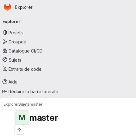
Page d'accueil
Passer au contenu principal
Explorer
Navigation principale
Explorer
Projets
Groupes
Catalogue CI/CD
Sujets
Extraits de code
Aide
Réduire la barre latérale
Explorer
Sujets
master
master
M