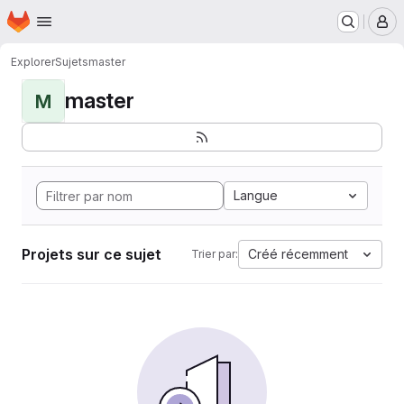
Page d'accueil
Passer au contenu principal
M
Explorer
Sujets
master
master
M
Langue
Projets sur ce sujet
Créé récemment
Trier par: