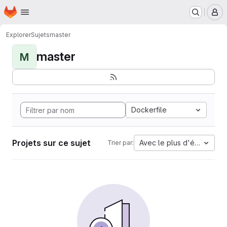
Page d'accueil
Passer au contenu principal
M
Explorer
Sujets
master
master
M
Dockerfile
Projets sur ce sujet
Avec le plus d'étoiles
Trier par: