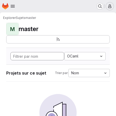
Page d'accueil
Passer au contenu principal
M
Explorer
Sujets
master
master
M
OCaml
Projets sur ce sujet
Nom
Trier par: