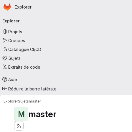
Page d'accueil
Passer au contenu principal
Explorer
Navigation principale
Explorer
Projets
Groupes
Catalogue CI/CD
Sujets
Extraits de code
Aide
Réduire la barre latérale
Explorer
Sujets
master
master
M