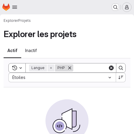
Page d'accueil
Passer au contenu principal
M
Explorer
Projets
Explorer les projets
Actif
Inactif
Toggle search history
Langue
=
PHP
Sort by:
Étoiles