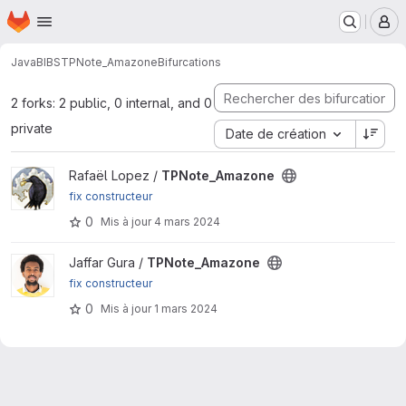
Page d'accueil
Passer au contenu principal
M
JavaBIBS
TPNote_Amazone
Bifurcations
2 forks: 2 public, 0 internal, and 0
private
Date de création
Afficher le projet TPNote_Amazone
Rafaël Lopez /
TPNote_Amazone
fix constructeur
0
Mis à jour
4 mars 2024
Afficher le projet TPNote_Amazone
Jaffar Gura /
TPNote_Amazone
fix constructeur
0
Mis à jour
1 mars 2024