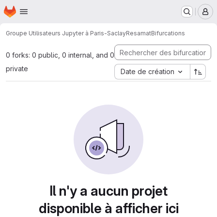
Page d'accueil
Passer au contenu principal
M
Groupe Utilisateurs Jupyter à Paris-Saclay
Resamat
Bifurcations
0 forks: 0 public, 0 internal, and 0
private
Date de création
Il n'y a aucun projet
disponible à afficher ici