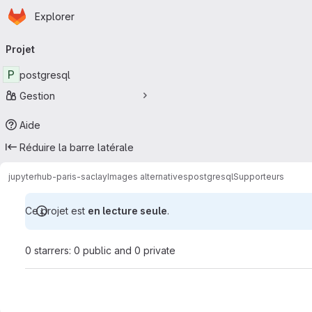
Page d'accueil
Passer au contenu principal
Explorer
Navigation principale
Projet
P
postgresql
Gestion
Aide
Réduire la barre latérale
jupyterhub-paris-saclay
Images alternatives
postgresql
Supporteurs
Ce projet est
en lecture seule
.
0 starrers: 0 public and 0 private