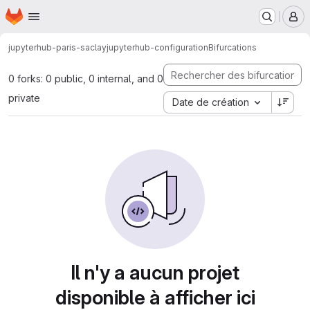
Page d'accueil
Passer au contenu principal
M
jupyterhub-paris-saclay
jupyterhub-configuration
Bifurcations
0 forks: 0 public, 0 internal, and 0
private
Date de création
Il n'y a aucun projet
disponible à afficher ici