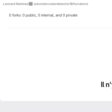
Leonard Martinez
automaticcraterdetector1
Bifurcations
0 forks: 0 public, 0 internal, and 0 private
Il 