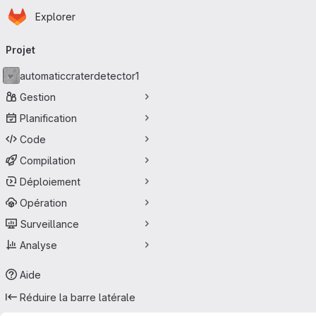
Page d'accueil
Passer au contenu principal
Explorer
Navigation principale
Projet
automaticcraterdetector1
Gestion
Planification
Code
Compilation
Déploiement
Opération
Surveillance
Analyse
Aide
Réduire la barre latérale