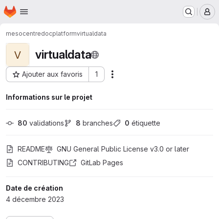
Page d'accueil
Passer au contenu principal
M
mesocentre
doc
platform
virtualdata
virtualdata
V
Ajouter aux favoris
1
Actions
ID du projet : 33325
Informations sur le projet
80
 validations
8
 branches
0
 étiquette
README
GNU General Public License v3.0 or later
CONTRIBUTING
GitLab Pages
Date de création
4 décembre 2023