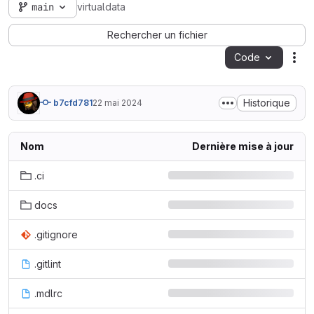
main
virtualdata
Rechercher un fichier
Code
Act
Historique
b7cfd781
22 mai 2024
Nom
Dernière mise à jour
.ci
docs
.gitignore
.gitlint
.mdlrc