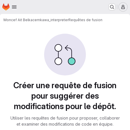
Page d'accueil
Passer au contenu principal
M
Moncef Ait Belkacem
kawa_interpreter
Requêtes de fusion
Requêtes de fusion
Créer une requête de fusion
pour suggérer des
modifications pour le dépôt.
Utiliser les requêtes de fusion pour proposer, collaborer
et examiner des modifications de code en équipe.