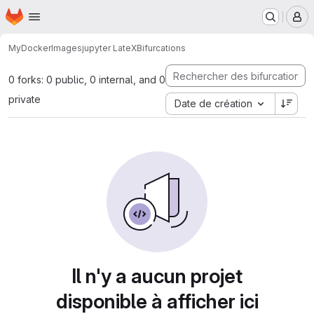
Page d'accueil
Passer au contenu principal
M
MyDocker
Images
jupyter LateX
Bifurcations
0 forks: 0 public, 0 internal, and 0
private
Date de création
Il n'y a aucun projet
disponible à afficher ici