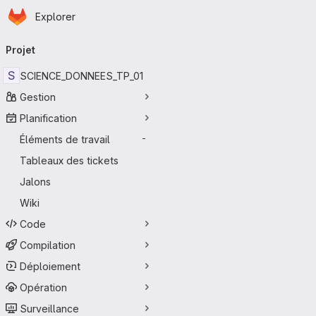
Page d'accueil
Passer au contenu principal
Explorer
Navigation principale
Projet
S
SCIENCE_DONNEES_TP_01
Gestion
Planification
Éléments de travail
-
Tableaux des tickets
Jalons
Wiki
Code
Compilation
Déploiement
Opération
Surveillance