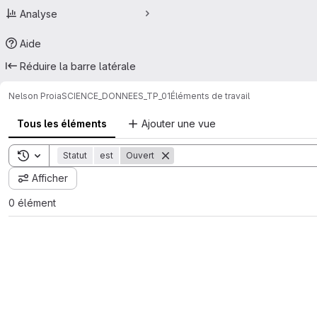
Analyse
Aide
Réduire la barre latérale
Nelson Proia
SCIENCE_DONNEES_TP_01
Éléments de travail
Tous les éléments
Ajouter une vue
Toggle search history
Statut
est
Ouvert
Afficher
0 élément