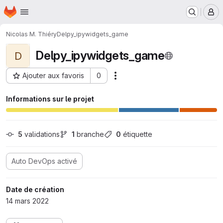
Page d'accueil
Passer au contenu principal
M
Nicolas M. Thiéry
Delpy_ipywidgets_game
Delpy_ipywidgets_game
D
Ajouter aux favoris
0
Actions
ID du projet : 10267
Informations sur le projet
5
 validations
1
 branche
0
 étiquette
Auto DevOps activé
Date de création
14 mars 2022