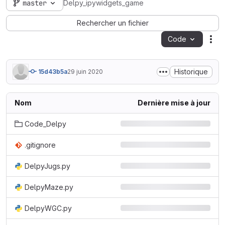
master
Delpy_ipywidgets_game
Rechercher un fichier
Code
Act
Historique
15d43b5a
29 juin 2020
Nom
Dernière mise à jour
Code_Delpy
.gitignore
DelpyJugs.py
DelpyMaze.py
DelpyWGC.py